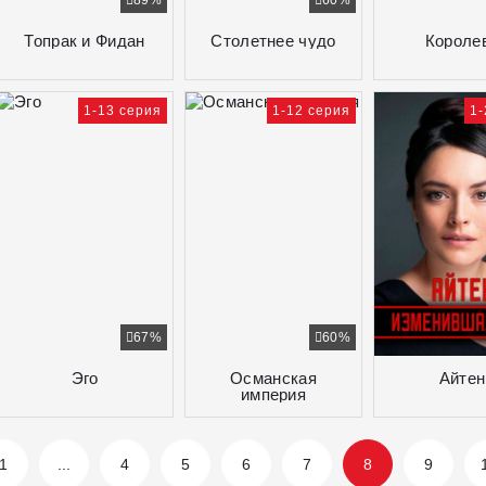
89%
60%
Топрак и Фидан
Столетнее чудо
Короле
1-13 серия
1-12 серия
1-
67%
60%
Эго
Османская
Айтен
империя
1
...
4
5
6
7
8
9