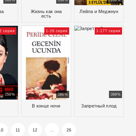
63%
50%
100%
ва
Жизнь как она
Лейла и Меджнун
есть
2 серия
1-26 серия
1-177 серия
50%
86%
69%
В конце ночи
Запретный плод
10
11
12
...
26