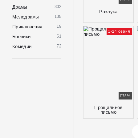
50%
Драмы
302
Разлука
Мелодрамы
135
Приключения
19
1-24 серия
Боевики
51
Комедии
72
75%
Прощальное
письмо