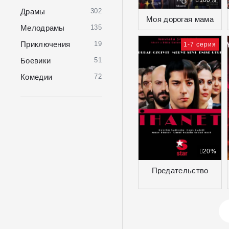
100%
Драмы
302
Моя дорогая мама
Мелодрамы
135
Приключения
19
1-7 серия
Боевики
51
Комедии
72
20%
Предательство