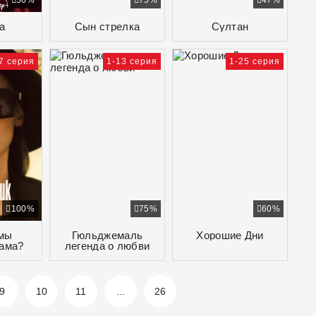
56%
75%
47%
а
Сын стрелка
Султан
7 серия
1-13 серия
1-25 серия
100%
75%
60%
 мы
Гюльджемаль
Хорошие Дни
мама?
легенда о любви
9
10
11
...
26