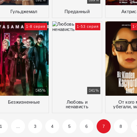
91%
69%
Гульджемал
Преданный
Актрис
1-8 серия
1-53 серия
1-
45%
41%
Безжизненные
Любовь и
От кого
ненависть
убегали, 
1
...
3
4
5
6
7
8