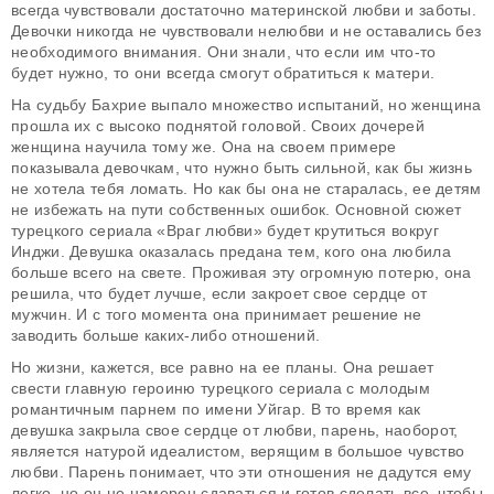
всегда чувствовали достаточно материнской любви и заботы.
Девочки никогда не чувствовали нелюбви и не оставались без
необходимого внимания. Они знали, что если им что-то
будет нужно, то они всегда смогут обратиться к матери.
На судьбу Бахрие выпало множество испытаний, но женщина
прошла их с высоко поднятой головой. Своих дочерей
женщина научила тому же. Она на своем примере
показывала девочкам, что нужно быть сильной, как бы жизнь
не хотела тебя ломать. Но как бы она не старалась, ее детям
не избежать на пути собственных ошибок. Основной сюжет
турецкого сериала «Враг любви» будет крутиться вокруг
Инджи. Девушка оказалась предана тем, кого она любила
больше всего на свете. Проживая эту огромную потерю, она
решила, что будет лучше, если закроет свое сердце от
мужчин. И с того момента она принимает решение не
заводить больше каких-либо отношений.
Но жизни, кажется, все равно на ее планы. Она решает
свести главную героиню турецкого сериала с молодым
романтичным парнем по имени Уйгар. В то время как
девушка закрыла свое сердце от любви, парень, наоборот,
является натурой идеалистом, верящим в большое чувство
любви. Парень понимает, что эти отношения не дадутся ему
легко, но он не намерен сдаваться и готов сделать все, чтобы