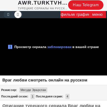
AWR.TURKTVHUB.RU
Наш Telegram
ТУРЕЦКИЕ СЕРИАЛЫ НА РУССКОМ
фильмы
график
меню
Враг любви смотреть онлайн на русском
Режиссер:
Месуде Эрарслан
Последний сезон:
1
Последняя серия:
4
Описание турецкого сериала Враг любви на