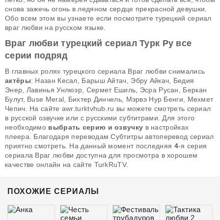
снова зажечь огонь в ледяном сердце прекрасной девушки.
Обо всем этом вы узнаете если посмотрите турецкий сериал
враг любви на русском языке.
Враг любви турецкий сериал Турк Ру все
серии подряд
В главных ролях турецкого сериала Враг любви снимались
актёры
: Назан Кесал, Барыш Айтач, Эбру Айкач, Бедия
Энер, Лавинья Унлюэр, Сермет Ешиль, Эсра Русан, Беркан
Булут, Buse Meral, Бихтер Динчель, Мэрвэ Нур Бенги, Мехмет
Чепич. На сайте awr.turktvhub.ru вы можете смотреть сериал
в русской озвучке или с русскими субтитрами. Для этого
необходимо
выбрать серию и озвучку
в настройках
плеера. Благодаря переводам Субтитры автоперевод сериал
приятно смотреть. На данный момент последняя
4
-я серия
сериала Враг любви доступна для просмотра в хорошем
качестве онлайн на сайте TurkRuTV.
ПОХОЖИЕ СЕРИАЛЫ