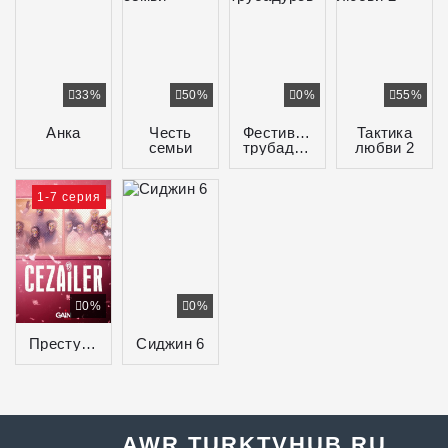
33%
50%
0%
55%
Анка
Честь
Фестиваль
Тактика
семьи
трубадуров
любви 2
1-7 серия
0%
0%
Преступники
Сиджин 6
AWR.TURKTVHUB.RU